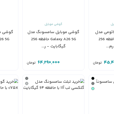
یل
گوشی موبایل
ئومی مدل
گوشی موبایل سامسونگ مدل
گوشی م
Redmi 13x 4G حافظه 256
Galaxy A26 5G حافظه 256
م...
گیگابایت - ر...
64,290,000
45,4
تومان
تومان