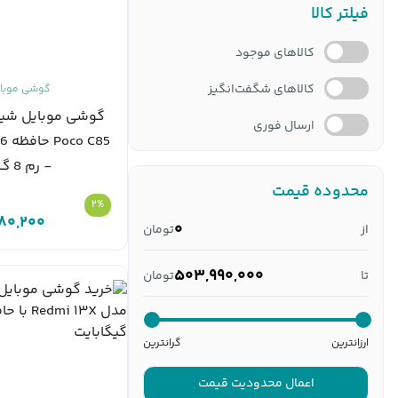
فیلتر کالا
کالاهای موجود
کالاهای شگفت‌انگیز
گوشی موبا
گوشی موبایل شیا
ارسال فوری
- رم 8 گ...
محدوده قیمت
2%
80,200
0
از
تومان
503,990,000
تا
تومان
ارزانترین
گرانترین
اعمال محدودیت قیمت