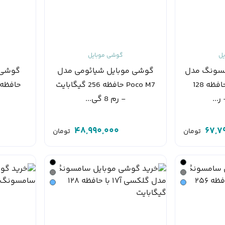
یل
گوشی موبایل
مسونگ مدل
گوشی موبایل شیائومی مدل
Galaxy A27 5G حافظه 128
Poco M7 حافظه 256 گیگابایت
ر...
- رم 8 گی...
48,990,000
67,7
تومان
تومان