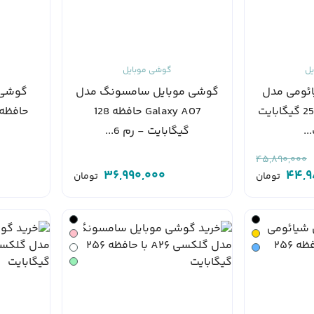
یل
گوشی موبایل
ئومی مدل
گوشی موبایل سامسونگ مدل
Poco C85 حافظه 256 گیگابایت
Galaxy A07 حافظه 128
گیگابایت - رم 6...
45,890,000
36,990,000
44,9
تومان
تومان