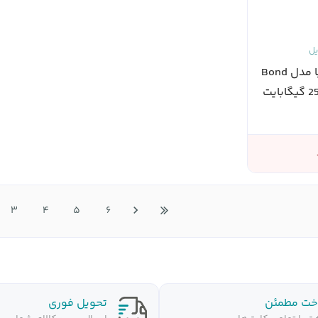
یل
گوشی موبایل داریا مدل Bond
II Lite 5G حافظه 256 گیگابایت
3
4
5
6
خت مطمئن
تحویل فوری