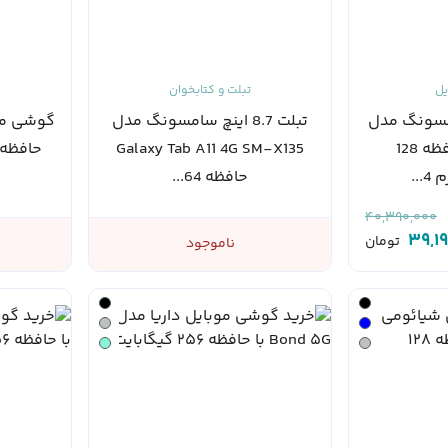
یل
تبلت و کتابخوان
مسونگ مدل
تبلت 8.7 اینچ سامسونگ مدل
Galaxy A16 حافظه 128
Galaxy Tab A11 4G SM-X135
...
حافظه 64...
40,390,000
39,1
تومان
ناموجود