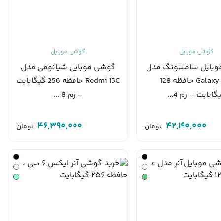
گوشی موبایل
گوشی موبایل
وبایل سامسونگ مدل
گوشی موبایل شیائومی مدل
Galaxy A17 حافظه 128
Redmi 15C حافظه 256 گیگابایت
گابایت - رم 4...
- رم 8 ...
46,390,000
42,190,000
تومان
تومان