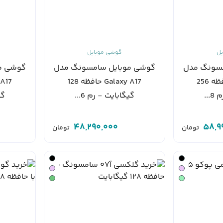
یل
گوشی موبایل
مسونگ مدل
گوشی موبایل سامسونگ مدل
گوشی م
Galaxy A17 حافظه 256
Galaxy A17 حافظه 128
...
گیگابایت - رم 6...
گی
48,290,000
58,9
تومان
تومان