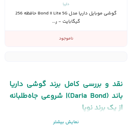
داریا
گوشی موبایل داریا مدل Bond II Lite 5G حافظه 256
گیگابایت - ر...
ناموجود
نقد و بررسی کامل برند گوشی داریا
باند (Daria Bond)| شروعی جاه‌طلبانه
از یک برند نوپا
نمایش بیشتر
در سال‌های اخیر، بازار
شاهد ظهور
گوشی‌های هوشمند