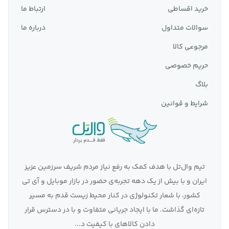
که در تمام طول شب دوام می آورد
.
خرید اقساطی
ارتباط ما
به دنبال شخصی سازی مهمانی هستید؟
جی بی ال
تمام ویژگی
سوالات متداول
درباره ما
های سرگرم کننده در
مهمانی را به ارمغان می آورد
.
مرجوعی کالا
مهمانی‌ ها، تفریحات حیاط خلوت، یا حتی چیزی که می‌
حریم خصوصی
توانید در حین آشپزی از آن لذت ببرید، این اسپیکر می‌
تواند از پس همه چیز برآید.
بلاگ
از دیگر موارد قابل توجه درباره جی بی ال، نگه داری شارژ
شرایط و قوانین
بالا و باطری با دوام آن است که کمک می کند تجربه بهتری
را در مهمانی های خود به دست آورید.
از دیگر موارد قابل توجه در باره ی جی بی ال، قابلیت وصل
شدن چند دستگاه به صورت هم زمان است که به شما
تیم وال‌تل با هدف کمک به رفع نیاز مردم شریف سرزمین عزیز
کمک می کند صدای واضح تری را به مهمانی های خود
ایران و با بیش از یک دهه تجربه‌ی حضور در بازار موبایل و آی تی
بیاورید یا در بین دستگاه های موجود بگردید و بهترین
کشور، با شعار تکنولوژی در کنار محیط زیست قدم به مسیر
موزیک را انتخاب کنید.
تازه‌ای گذاشت. ما با ایجاد جریانی متفاوت و با در دسترس قرار
اگر می‌ خواهید موسیقی خودتان را بسازید، به سادگی
دادن کالاهای با کیفیت د...