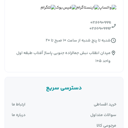
دیواری با فناوری
Power Delivery
برای شارژ سریع است.
آن ها به دلیل قابل اعتماد بودن، کار آمد بودن و صرفه
02166909991
جویی در انرژی شهرت بسیار خوبی دارند. محصولات انکر،
02166909992
نه تنها برای برآوردن نیاز مشتریان، بلکه برای ارائه ارزش
شنبه تا پنج شنبه از ساعت 10 صبح تا 20
عالی با قیمت های رقابتی طراحی شده اند.
به علاوه، تیم خدمات مشتری آن‌ ها به دلیل ارائه پاسخ‌
میدان انقلاب نبش جمالزاده جنوبی پاساژ آفتاب طبقه اول
های به موقع و پشتیبانی مفید در مواقعی که بیشتر به آن
واحد 105
نیاز دارید، دارای رتبه بالایی هستند.
تمام محصولات
Anker
دارای گواهینامه های ایمنی مانند
گواهینامه
UL
،
FCC
و
CE
هستند تا اطمینان حاصل شود که از
دسترسی سریع
فناوری با کیفیت بالا استفاده می کنید که شما را نا امید نمی کند.
این برند طیف گسترده ای از دستگاه ها را برای تامین انرژی گوشی
خرید اقساطی
ارتباط ما
های هوشمند، لپ تاپ ها، تبلت ها و سایر لوازمی که به شارژ و
سوالات متداول
درباره ما
باتری نیاز دارند را به شما ارائه می دهد.
Anker
به دلیل استفاده از
مرجوعی کالا
مواد اولیه باکیفیت و عملکرد قدرتمند خود، از سایر برند ها متمایز