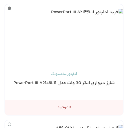
آداپتور سامسونگ
شارژ دیواری انکر 30 وات مدل PowerPort III A2146L11
ناموجود