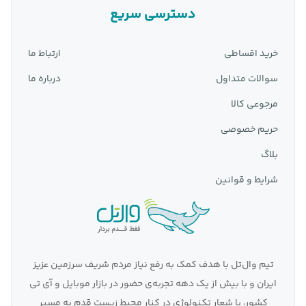
انواع آداپتور ها و شارژر های
دسترسی سریع
سامسونگ
خرید اقساطی
ارتباط ما
سامسونگ جهت پاسخ به نیاز های مختلف مشتریان و
سوالات متداول
درباره ما
مصرف کنندگان خود، انواع مختلفی از شارژر ها و آداپتور
مرجوعی کالا
ها را طراحی و روانه بازار کرده است تا هر شخصی بتواند
حریم خصوصی
نیاز خود را برطرف کند.
بلاگ
برخی از انواع آن ها عبارت است از:
شرایط و قوانین
شارژر سریع تطبیقی سامسونگ
سامسونگ از دو نوع مختلف شارژ سریع استفاده می کند. بسیاری
از دستگاه‌ های سری
A
دارای شارژ سریع تطبیقی سامسونگ (
AFC
)
تیم وال‌تل با هدف کمک به رفع نیاز مردم شریف سرزمین عزیز
هستند.
ایران و با بیش از یک دهه تجربه‌ی حضور در بازار موبایل و آی تی
پس از نیم ساعت شارژ سریع،
باتری
شما حدود 40 درصد
کشور، با شعار تکنولوژی در کنار محیط زیست قدم به مسیر