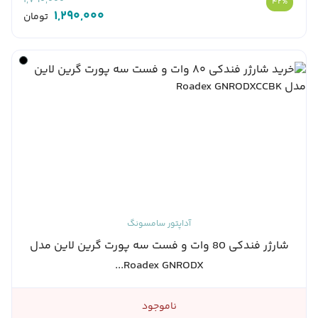
1,790,000
42%
1,290,000
تومان
آداپتور سامسونگ
شارژر فندکی 80 وات و فست سه پورت گرین لاین مدل
Roadex GNRODX...
ناموجود