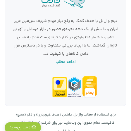
برنامه هایی که در آیفون خود استفاده می کنید احتمالاً
برای اپل واچ در دسترس هستند.
تیم وال‌تل با هدف کمک به رفع نیاز مردم شریف سرزمین عزیز
اپل واچ ها ردیاب های تناسب اندام عالی هستند. به
ایران و با بیش از یک دهه تجربه‌ی حضور در بازار موبایل و آی تی
عنوان مثال، اپل واچ سری 6 با سنسور ضربان قلب عالی
کشور، با شعار تکنولوژی در کنار محیط زیست قدم به مسیر
خود شما را تحت تاثیر قرار می دهد.
تازه‌ای گذاشت. ما با ایجاد جریانی متفاوت و با در دسترس قرار
برخی اپل اچ ها دارای سنسورهای دمای پوست هستند که
دادن کالاهای با کیفیت د...
آن ها را به ویژه برای ردیابی چرخه قاعدگی مفید می کند.
ادامه مطلب
تپل واچ‌ها همچنین می‌توانند پروفایل‌های ورزشی مختلف
را ردیابی کنند و داده‌های سلامتی زیادی را در اختیار شما
قرار دهند.
اپل همچنین انتخاب خوبی برای کسانی است
ساعت هوشمند
که دوست دارند لباس های پوشیدنی خود را ست کنند.
اپل انبوهی از بند‌های ساعت و رنگ قاب‌های زیبا را ارائه
برای استفاده از مطالب وال‌تل، داشتن «هدف غیرتجاری» و ذکر «منبع»
می‌کند که به شما امکان می‌دهد ساعت خود را برای محل
کافیست. تمام حقوق اين وب‌سايت نیز برای شرکت (فروشگاه آنلاین
از من بپرسید