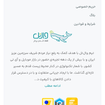
2.
باتری های لیتیومی قلمی
حریم خصوصی
وقتی صحبت از باتری‌های لیتیوم
AA
می‌شود، مهم است که بین
سلول‌های لیتیوم و لیتیوم یون تمایز قائل شویم.
بلاگ
نسخه‌های قابل شارژی که اغلب در تلفن‌های همراه،
شرایط و قوانین
لپ‌تاپ‌ها، پهپادها، دستگاه‌های بخارپز و کاتالوگ
گسترده‌ای از دیگر محصولات الکترونیکی مصرفی پر
مصرف یافت می‌شوند.
3.
باتری های قلمی قلیایی
تیم وال‌تل با هدف کمک به رفع نیاز مردم شریف سرزمین عزیز
باتری های قلیایی قلمی بسیار نوع استانداردی هستند، به
ایران و با بیش از یک دهه تجربه‌ی حضور در بازار موبایل و آی تی
طور گسترده در انواع مکان ها فروخته می شوند و تقریباً
کشور، با شعار تکنولوژی در کنار محیط زیست قدم به مسیر
در هر دستگاه الکترونیکی مصرفی نسبتاً کم مصرف قابل
تازه‌ای گذاشت. ما با ایجاد جریانی متفاوت و با در دسترس قرار
استفاده هستند.
دادن کالاهای با کیفیت د...
ساعت‌های دیواری، نورپردازی غیر اصلی، تلفن‌های
ادامه مطلب
بی‌سیم، چراغ قوه‌های کوچک‌تر، ریموت‌های تلویزیون،
بازی‌ها و اسباب‌بازی‌ها، وسایل آشپزخانه یا وسایل نظافت