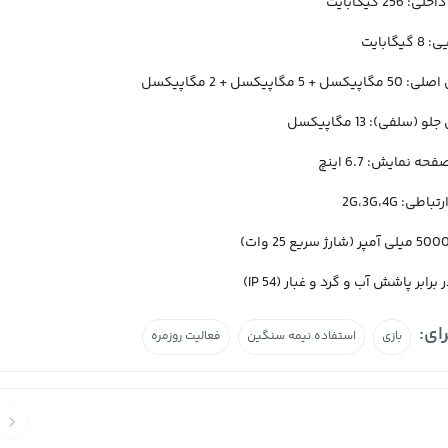
 256 گیگابایت
یگابایت
ل + 5 مگاپیکسل + 2 مگاپیکسل
 (سلفی): 13 مگاپیکسل
حه نمایش: 6.7 اینچ
طی: 2G،3G،4G
برابر پاشش آب و گرد و غبار (IP 54)
ای:
بازی
استفاده نیمه سنگین
فعالیت روزمره