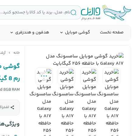
صفحه نخست
گوشی موبایل
هدفون و هندزفری
خانه
آرش
رم 8 گیگابایت ویتنام
nd 8GB RAM
اشتراک
ویژگی‌ها