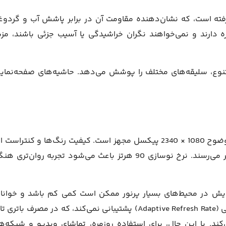
ته است، که نشان‌دهنده مقاومت آن در برابر پاشش آب و گردوغب
ره دارند و نمی‌خواهند نگران خراشیدگی یا آسیب جزئی باشند، مز
متنوع، سلیقه‌های مختلف را پوشش می‌دهد. حاشیه‌های صفحه‌نما
گلکسی A17 به صفحه‌نمایش 6.7 اینچی Super AMOLED با وضوح 1080 × 2340 پیکسل مجهز است. کیفیت رنگ‌ها و کنترا
نمایشگر بسیار مناسب است و تصاویر شفاف و زنده به نظر می‌رسند. نرخ نوسازی 90 هرتز باعث می‌شود تجربه روان‌تر
مایش در محیط‌های بسیار پرنور ممکن است کمی کم باشد و خوانا
کاهش یابد. علاوه بر این، گلکسی A17 از نرخ نوسازی تطبیقی (Adaptive Refresh Rate) پشتیبانی نمی‌کند، که در مصرف باتر
‌کند. با این حال، برای استفاده روزمره، تماشای ویدیو و شبکه‌ه