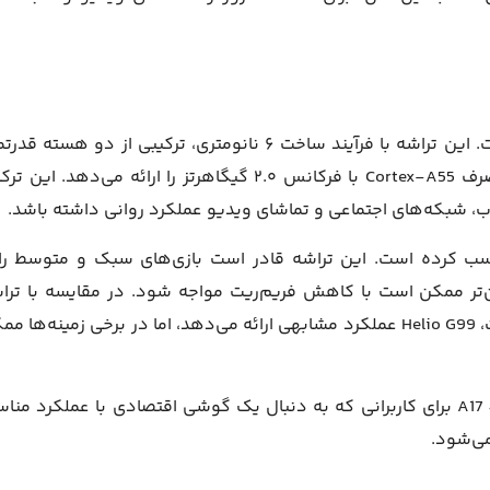
مجهز شده است. این تراشه با فرآیند ساخت ۶ نانومتری، ترکیبی از دو هسته قد
Cortex-A76 با فرکانس ۲.۲ گیگاهرتز و شش هسته کم‌مصرف Cortex-A55 با فرکانس ۲.۰ گیگاهرتز را ارائه می‌دهد. ا
ب، شبکه‌های اجتماعی و تماشای ویدیو عملکرد روانی داشته باشد.
امتیازهای قابل قبولی کسب کرده است. این تراشه قادر است بازی‌های سبک و متوسط را
ن‌تر ممکن است با کاهش فریم‌ریت مواجه شود. در مقایسه با ترا
Exynos 1330 که در نسخه 5G این گوشی استفاده شده است، Helio G99 عملکرد مشابهی ارائه می‌دهد، اما در برخی زمینه‌ها
با توجه به مشخصات فنی و عملکرد این تراشه، گلکسی A17 4G برای کاربرانی که به دنبال یک گوشی اقتصادی با عملکرد م
می‌شود.