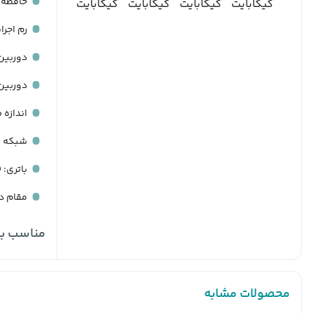
حافظه داخلی:
رم اجرایی: 8 گ
دوربین اصلی: 50 مگاپیکس
دوربین جلو
اندازه صف
شبکه ارتبا
باتری: 5000 میلی آمپر (شارژ سریع 25 وات)
مقام در 
مناسب بر
محصولات مشابه