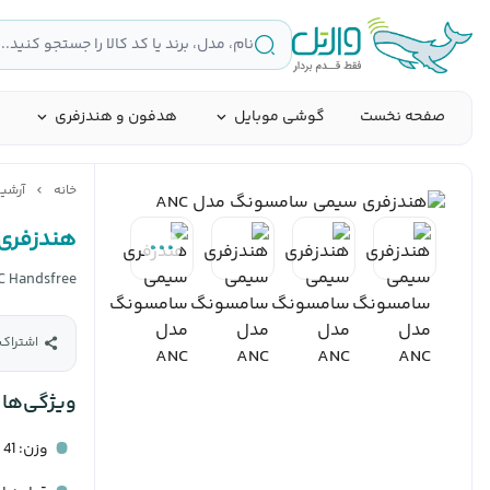
صفحه نخست
گوشی موبایل
هدفون و هندزفری
خانه
آرشی
هندزفری سیمی AKG سامسونگ مد
 Handsfree
اشتراک‌
ویژگی‌ها
وزن: 41 گرم