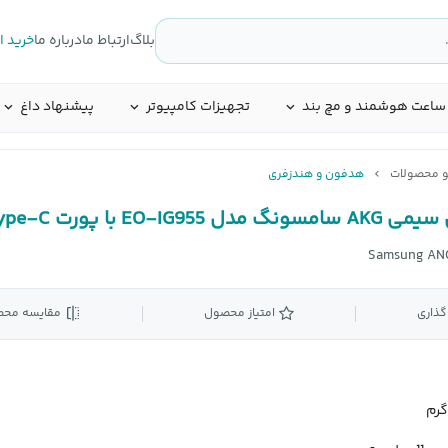
بلاگ
ارتباط ما
درباره ما
خرید 
ساعت هوشمند و مچ بند
تجهیزات کامپیوتر
پیشنهاد داغ
و محصولات
هدفون و هندزفری
ل EO-IG955 با پورت Type-C
Samsung ANC
گذاری
امتیاز محصول
مقایسه مح