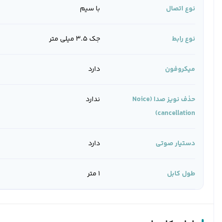
نوع اتصال
با سیم
نوع رابط
جک 3.5 میلی متر
میکروفون
دارد
حذف نویز صدا (Noice
ندارد
cancellation)
دستیار صوتی
دارد
طول کابل
1 متر