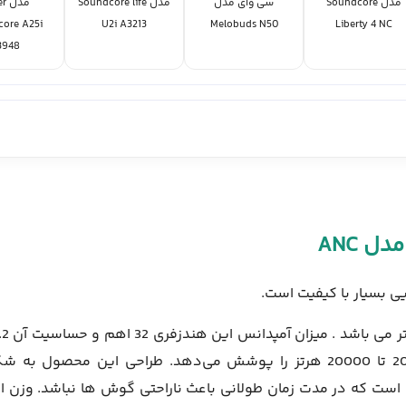
مدل Soundcore
سی وای مدل
مدل Soundcore life
مدل
ore A25i
U2i A3213
Melobuds N50
Liberty 4 NC
3948
ی بسیار با کیفیت است.
قطر درایور این محصول 11 میلی متر است و ت
دسی ‌بل است. همچنین گفتنی است که پاسخ فرکانسی 20 تا 20000 هرتز را پوشش می‌‌دهد. طراحی این محصول ب
است که در مدت زمان طولانی باعث ناراحتی گوش ها نباشد. وزن ا