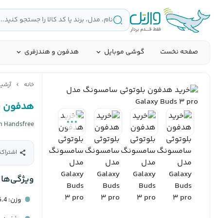
صفحه نخست
گوشی موبایل
هدفون و هندزفری
خانه
آرشی
هدفون بلوتو
h Handsfree
اشتراک‌
ویژگی‌ها
وزن: 5.4 گرم برای هر هدفون و کیس شارژ 46 گرم