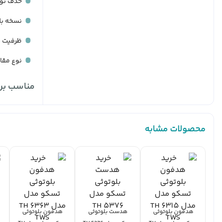
حذف نوی
نسخه بلو
ظرفیت باتری: 53 میلی آمپر ساعت ایرباد 
نوع مقاومت: IPX7 (مقاومت دربرابر آب تا
مناسب برا
محصولات مشابه
هدفون بلوتوثی
هدست بلوتوثی
هدفون بلوتوثی