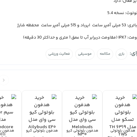
ز فعال: دارد
توث: نسخه 5.4
و 515 میلی آمپر ساعت محفظه شارژ
 عمق 1 متری و حداکثر 30 دقیقه)
ی:
بازی
مکالمه
موسیقی
فعالیت ورزشی
هدفون بلوتوثی
هدفون بلوتوثی کیو
هدفون بلوتوثی کیو
هدفون ب