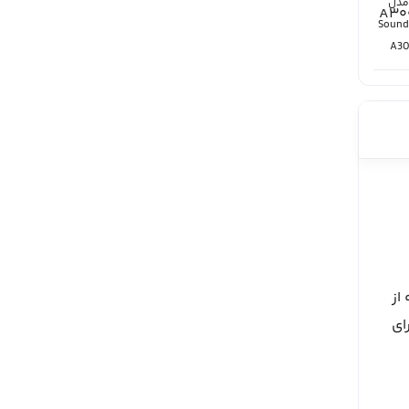
Ank مدل
مدل Soundcore Life
سامسونگ مدل
سامسونگ مدل
Galaxy Buds FE
Galaxy Buds 3 FE
Q20 A3004
Soundc
A30
دسته از
ای