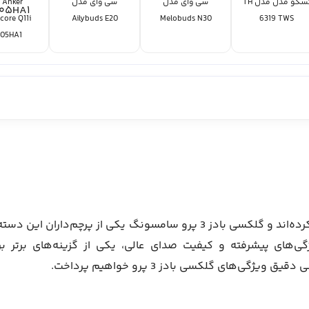
تسکو مدل مدل TH
سی وای مدل
سی وای مدل
er
ore Q11i
Ailybuds E20
Melobuds N30
6319 TWS
05HA1
هدفون‌های بی‌سیم در چند سال اخیر محبوبیت زیادی پیدا کرده‌اند و گلکسی بادز 3 پرو سامسونگ یکی از پرچم‌داران این 
های پیشرفته و کیفیت صدای عالی، یکی از گزینه‌های برتر بر
ی‌های گلکسی بادز 3 پرو خواهیم پرداخت.