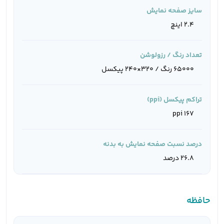
سایز صفحه نمایش
2.4 اینچ
تعداد رنگ / رزولوشن
65000 رنگ / 320×240 پیکسل
تراکم پیکسل (ppi)
167 ppi
درصد نسبت صفحه نمایش به بدنه
26.8 درصد
حافظه