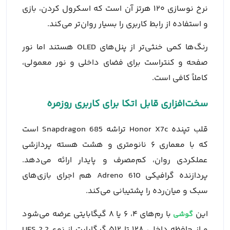
نرخ نوسازی ۱۲۰ هرتز آن است که اسکرول کردن، بازی
و استفاده از رابط کاربری را بسیار روان‌تر می‌کند.
رنگ‌ها کمی خنثی‌تر از پنل‌های OLED هستند اما نور
صفحه و کنتراست برای فضای داخلی و نور معمولی،
کاملاً کافی است.
سخت‌افزاری قابل اتکا برای کاربری روزمره
قلب تپنده Honor X7c تراشه Snapdragon 685 است
که با معماری ۶ نانومتری و هشت هسته پردازشی
عملکردی روان، کم‌مصرف و پایدار ارائه می‌دهد.
پردازنده گرافیکی Adreno 610 هم اجرای بازی‌های
سبک و میان‌رده را پشتیبانی می‌کند.
این
با رم‌های ۴، ۶ یا ۸ گیگابایتی عرضه می‌شود
گوشی
و از حافظه داخلی ۱۲۸ تا ۵۱۲ گیگابایت از نوع UFS 2.2