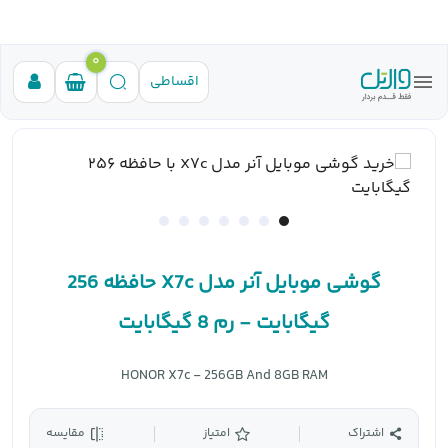
0
اقساطی
گوشی موبایل آنر مدل X7c حافظه 256
گیگابایت - رم 8 گیگابایت
HONOR X7c - 256GB And 8GB RAM
اشتراک
امتیاز
مقایسه