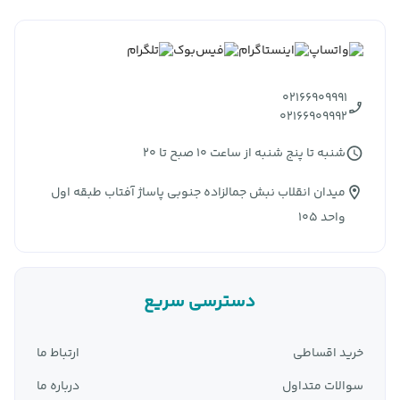
02166909991
02166909992
شنبه تا پنج شنبه از ساعت 10 صبح تا 20
میدان انقلاب نبش جمالزاده جنوبی پاساژ آفتاب طبقه اول
واحد 105
دسترسی سریع
خرید اقساطی
ارتباط ما
سوالات متداول
درباره ما