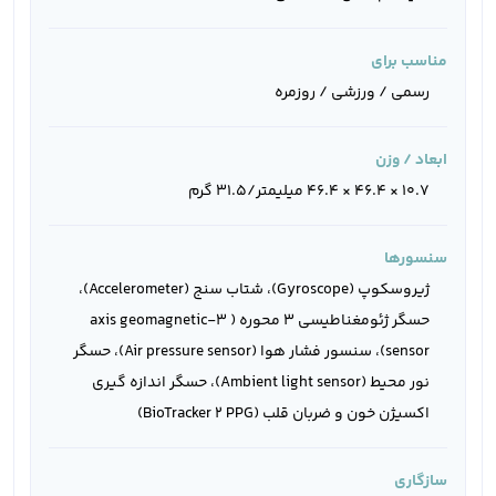
مناسب برای
رسمی / ورزشی / روزمره
ابعاد / وزن
10.7 × 46.4 × 46.4 میلیمتر/31.5 گرم
سنسورها
ژیروسکوپ (Gyroscope)، شتاب سنج (Accelerometer)،
حسگر ژئومغناطیسی 3 محوره ( 3-axis geomagnetic
sensor)، سنسور فشار هوا (Air pressure sensor)، حسگر
نور محیط (Ambient light sensor)، حسگر اندازه گیری
اکسیژن خون و ضربان قلب (BioTracker 2 PPG)
سازگاری