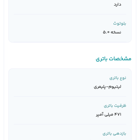
دارد
بلوتوث
نسخه 5.0
مشخصات باتری
نوع باتری
لیتیوم-پلیمری
ظرفیت باتری
471 میلی آمپر
بازدهی باتری