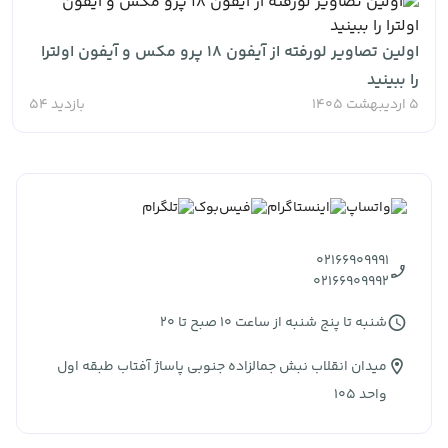
اولین تصاویر لورفته از آیفون ۱۸ پرو مکس و آیفون اولترا
را ببینید
5 اردیبهشت 1405
بازدید 54
02166909991
02166909992
شنبه تا پنج شنبه از ساعت 10 صبح تا 20
میدان انقلاب نبش جمالزاده جنوبی پاساژ آفتاب طبقه اول
واحد 105