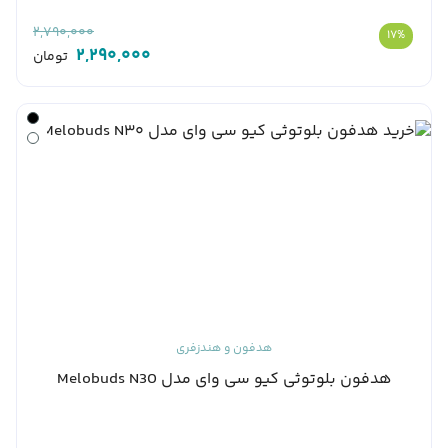
2,790,000
17%
2,290,000
تومان
هدفون و هندزفری
هدفون بلوتوثی کیو سی وای مدل Melobuds N30