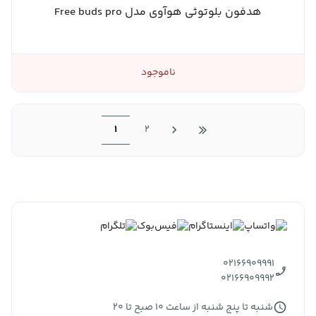
هدفون بلوتوثی هوآوی مدل Free buds pro
ناموجود
1
2
02166909991
02166909992
شنبه تا پنج شنبه از ساعت 10 صبح تا 20