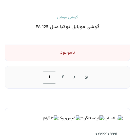
گوشی موبایل
گوشی موبایل نوکیا مدل 125 FA
ناموجود
1
2
02166909991