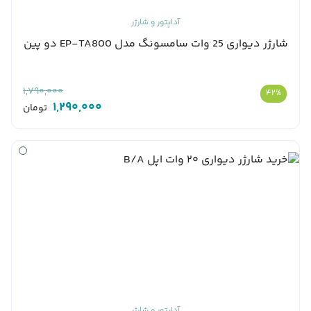
آداپتور و شارژر
شارژر دیواری 25 وات سامسونگ مدل EP-TA800 دو پین
1,790,000
42%
1,290,000
تومان
آداپتور و شارژر