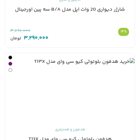
شارژر دیواری 20 وات اپل مدل B/A سه پین اورجینال
3,790,000
14%
3,290,000
تومان
هدفون و هندزفری
هدفون بلوتوثی کیو سی وای مدل T13X