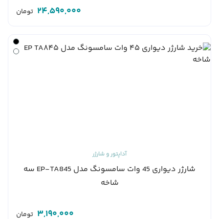
24,590,000
تومان
آداپتور و شارژر
شارژر دیواری 45 وات سامسونگ مدل EP-TA845 سه
شاخه
3,190,000
تومان