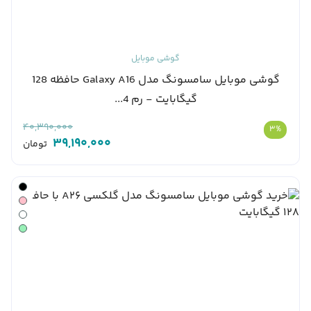
گوشی موبایل
گوشی موبایل سامسونگ مدل Galaxy A16 حافظه 128
گیگابایت - رم 4...
40,390,000
3%
39,190,000
تومان