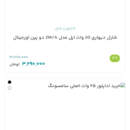
آداپتور و شارژر
شارژر دیواری 20 وات اپل مدل ZM/A دو پین اورجینال
3,790,000
14%
3,290,000
تومان