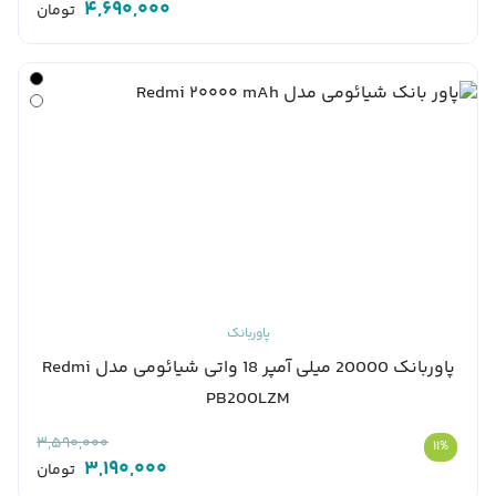
4,690,000
تومان
پاوربانک
پاوربانک 20000 میلی آمپر 18 واتی شیائومی مدل Redmi
PB200LZM
3,590,000
11%
3,190,000
تومان