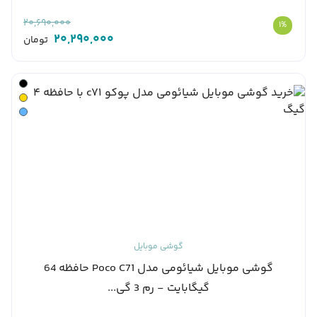
20,690,000
1%
20,290,000
تومان
گوشی موبایل
گوشی موبایل شیائومی مدل Poco C71 حافظه 64
گیگابایت - رم 3 گی...