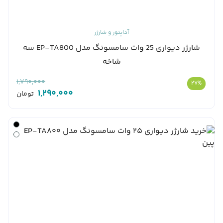
آداپتور و شارژر
شارژر دیواری 25 وات سامسونگ مدل EP-TA800 سه
شاخه
1,790,000
27%
1,290,000
تومان