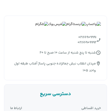
02166909991
02166909992
شنبه تا پنج شنبه از ساعت 10 صبح تا 20
میدان انقلاب نبش جمالزاده جنوبی پاساژ آفتاب طبقه اول
واحد 105
دسترسی سریع
خرید اقساطی
ارتباط ما