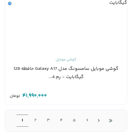
گوشی موبایل
گوشی موبایل سامسونگ مدل Galaxy A17 حافظه 128
گیگابایت - رم 4...
41,990,000
تومان
1
2
3
4
5
6